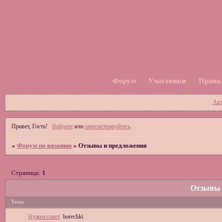
Форум
Участники
Прави
Акт
Привет, Гость!
Войдите
или
зарегистрируйтесь
.
»
Форум по вязанию
»
Отзывы и предложения
Страница:
1
Отзывы 
Тема
Нужен совет
borechki