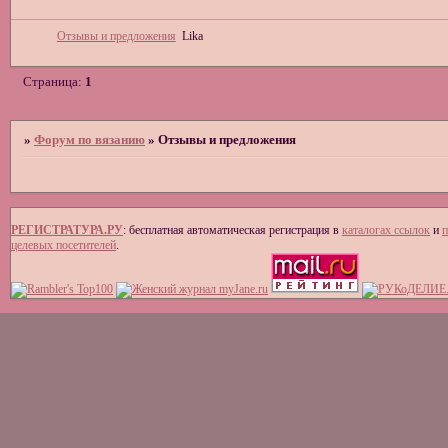
Отзывы и предложения
Lika
Страница:
1
»
Форум по вязанию
»
Отзывы и предложения
РЕГИСТРАТУРА.РУ
: бесплатная автоматическая регистрация в
каталогах ссылок
и
п
целевых посетителей
.