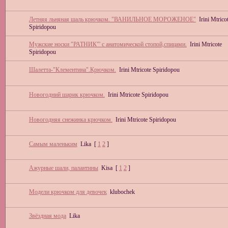
Летняя льняная шаль крючком. "ВАНИЛЬНОЕ МОРОЖЕНОЕ"
Irini Mtrico
Spiridopou
Мужские носки "РАТНИК"' с анатомической стопой,спицами.
Irini Mtricote
Spiridopou
Шалетта-"Клементина".Крючком.
Irini Mtricote Spiridopou
Новогодний шарик крючком.
Irini Mtricote Spiridopou
Новогодняя снежинка крючком.
Irini Mtricote Spiridopou
Самым маленьким
Lika
[
1
2
]
Ажурные шали, палантины
Kisa
[
1
2
]
Модели крючком для девочек
klubochek
Звёздная мода
Lika