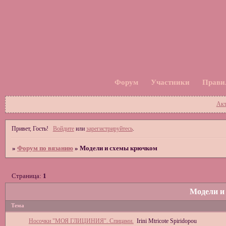
Форум
Участники
Прави
Акт
Привет, Гость!
Войдите
или
зарегистрируйтесь
.
»
Форум по вязанию
»
Модели и схемы крючком
Страница:
1
Модели и
Тема
Носочки "МОЯ ГЛИЦИНИЯ". Спицами.
Irini Mtricote Spiridopou