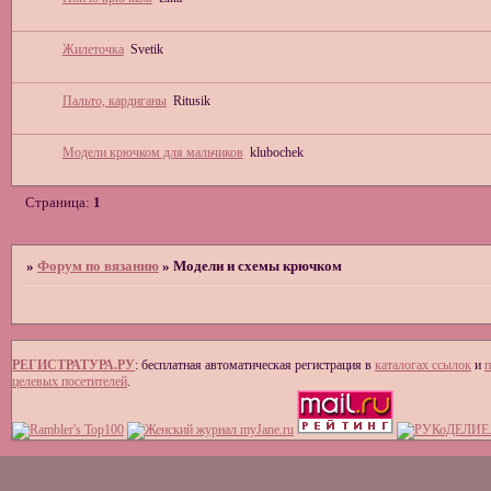
Жилеточка
Svetik
Пальто, кардиганы
Ritusik
Модели крючком для мальчиков
klubochek
Страница:
1
»
Форум по вязанию
»
Модели и схемы крючком
РЕГИСТРАТУРА.РУ
: бесплатная автоматическая регистрация в
каталогах ссылок
и
п
целевых посетителей
.