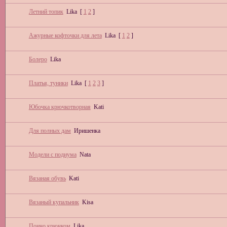
Летний топик
Lika
[
1
2
]
Ажурные кофточки для лета
Lika
[
1
2
]
Болеро
Lika
Платья, туники
Lika
[
1
2
3
]
Юбочка крючкотворная
Kati
Для полных дам
Иришенка
Модели с подиума
Nata
Вязаная обувь
Kati
Вязаный купальник
Kisa
Пончо крючком
Lika