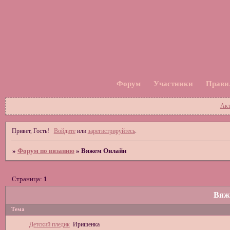
Форум
Участники
Прави
Акт
Привет, Гость!
Войдите
или
зарегистрируйтесь
.
»
Форум по вязанию
»
Вяжем Онлайн
Страница:
1
Вяж
Тема
Детский пледик
Иришенка