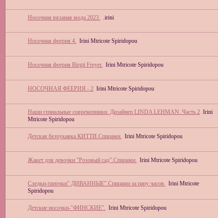
Носочная вязаная мода 2023.
.irini
Носочная феерия 4.
Irini Mtricote Spiridopou
Носочная феерия Birgit Freyer.
Irini Mtricote Spiridopou
НОСОЧНАЯ ФЕЕРИЯ - 2
Irini Mtricote Spiridopou
Наши гениальные современники. Дизайнер LINDA LEΗMAN. Часть 2
Irini
Mtricote Spiridopou
Детская безрукавка КИТТИ.Спицами.
Irini Mtricote Spiridopou
Жакет для девочки "Розовый сад".Спицами.
Irini Mtricote Spiridopou
Следки-тапочки" ДИВАННЫЕ".Спицами за пару часов.
Irini Mtricote
Spiridopou
Детские носочки-"ФИНСКИЕ".
Irini Mtricote Spiridopou