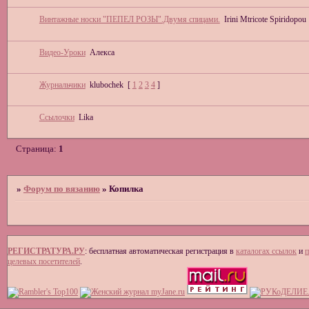
Винтажные носки "ПЕПЕЛ РОЗЫ".Двумя спицами.
Irini Mtricote Spiridopou
Видео-Уроки
Алекса
Журнальчики
klubochek
[
1
2
3
4
]
Ccылочки
Lika
Страница:
1
»
Форум по вязанию
»
Копилка
РЕГИСТРАТУРА.РУ
: бесплатная автоматическая регистрация в
каталогах ссылок
и
п
целевых посетителей
.