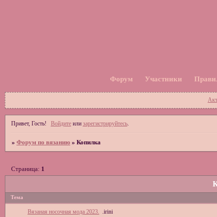
Форум
Участники
Прави
Акт
Привет, Гость!
Войдите
или
зарегистрируйтесь
.
»
Форум по вязанию
»
Копилка
Страница:
1
К
Тема
Вязаная носочная мода 2023.
.irini