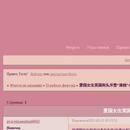
Форум
Участники
Прави
Акт
Привет, Гость!
Войдите
или
зарегистрируйтесь
.
»
Форум по вязанию
»
О работе форума
»
爱国女生英国街头斥责“港独”
Страница:
1
爱国女生英国
Поделиться
2022-02-21 05:23:52
gracemanning6042
Новичок
环球网综合报道记者赵友平“你要分