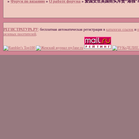
»
Форум по вязанию
»
О работе форума
»
爱国女生英国街头斥责“港独”
РЕГИСТРАТУРА.РУ
: бесплатная автоматическая регистрация в
каталогах ссылок
и
п
целевых посетителей
.