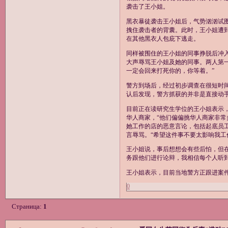
袭击了王小姐。
黑衣暴徒袭击王小姐后，气势汹汹试
拽住袭击者的背囊。此时，王小姐遭
在其他黑衣人包庇下逃走。
同样被围住的王小姐的同事挣脱后冲
大声辱骂王小姐及她的同事。两人第
一定会回来打死你的，你等着。”
警方到场后，经过初步调查在很短时
认后发现，警方抓获的并非是直接动
目前正在读研究生学位的王小姐表示
华人商家，“他们偏偏挑华人商家非常
她工作的店的恶意言论，包括起底员
言辱骂。“希望这件事不要太影响我工
王小姐说，事后想想会有些后怕，但
务跟他们进行论辩，我相信每个人听
王小姐表示，目前当地警方正跟进案
0
Страница:
1