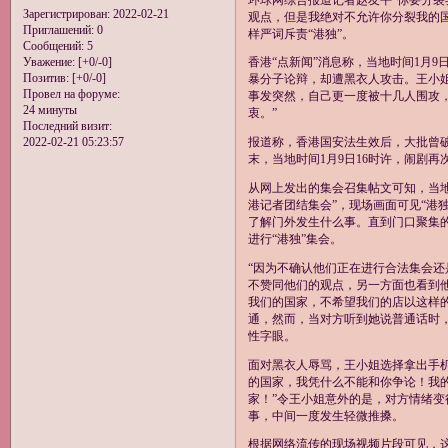
Зарегистрирован
: 2022-02-21
观点，但是我绝对不允许你分裂我的国
Приглашений:
0
样严词斥责“港独”。
Сообщений:
5
Уважение:
[+0/-0]
香港“点新闻”消息称，当地时间1月
Позитив:
[+0/-0]
暴分子论辩，却遭黑衣人攻击。王小姐
Провел на форуме:
事发突然，自己更一度被十几人围攻
24 минуты
衷。”
Последний визит:
2022-02-21 05:23:57
报道称，香港国安法生效后，大批曾破
末，当地时间1月9日16时许，闹剧
从网上发出的集会召集帖文可知，当地时间1
港记者团结集会”，现场画面可见“港
了解门外发生什么事。直到门口聚集
进行“港独”集会。
“因为不确认他们正在进行合法集会
不赞同他们的观点，另一方面也看到
我们的国家，不希望我们的店以这样
通，然而，当对方听到她说普通话时
性字眼。
面对黑衣人辱骂，王小姐选择拿出手
的国家，我凭什么不能和你争论！我
家！”令王小姐意外的是，对方情绪
事，中间一度发生轻微推搡。
根据网络流传的现场视频片段可见，